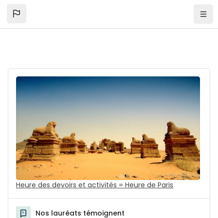
Skip to mobile navigation menu
Skip to top bar navigation menu
Skip to sidebar hidden blocks
Skip to page footer
Passer au contenu principal
Navi
Heure des devoirs et activités = Heure de Paris
Nos lauréats témoignent