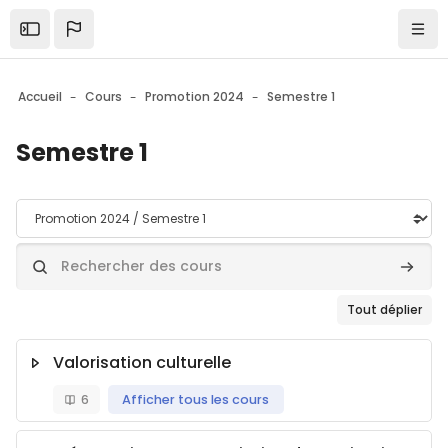
Skip to sidebar navigation menu
Skip to mobile navigation menu
Skip to top bar navigation menu
Skip to page footer
Passer au contenu principal
Ouvrir la barre latérale
Navi
Accueil
Cours
Promotion 2024
Semestre 1
Semestre 1
Catégories de cours
Rechercher des cours
Recher
Tout déplier
Valorisation culturelle
6
Afficher tous les cours