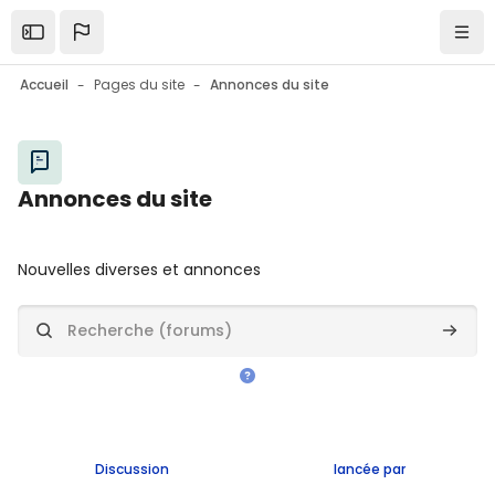
Skip to sidebar navigation menu
Skip to mobile navigation menu
Skip to top bar navigation menu
Skip to page footer
Passer au contenu principal
Ouvrir la barre latérale
Navi
Accueil
Pages du site
Annonces du site
Blocs
Annonces du site
Blocs
Conditions d’achèvement
Nouvelles diverses et annonces
Recherche (forums)
Recher
Discussion
lancée par