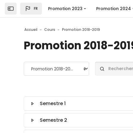
Skip to sidebar navigation menu
Skip to top bar navigation menu
Skip to page footer
Passer au contenu principal
Promotion 2023
Promotion 2024
FR
Ouvrir la barre latérale
Accueil
Cours
Promotion 2018-2019
Promotion 2018-201
Catégories de cours
Rechercher des c
Semestre 1
Semestre 2