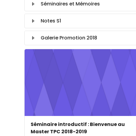
Séminaires et Mémoires
Notes S1
Galerie Promotion 2018
Image de cours" Séminaire introductif : Bienv
Image de cours
Nom du cours
Séminaire introductif : Bienvenue au
Master TPC 2018-2019