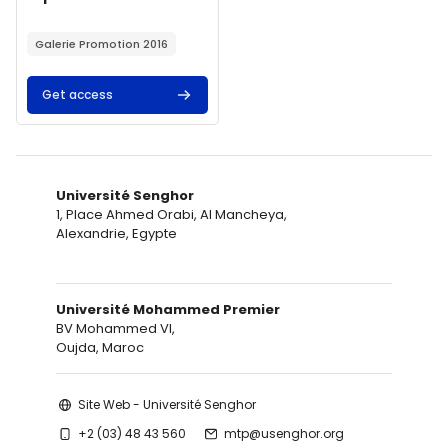
Résumé du cours :
Galerie Promotion 2016
Get access
Université Senghor
1, Place Ahmed Orabi, Al Mancheya,
Alexandrie, Egypte
Université Mohammed Premier
BV Mohammed VI,
Oujda, Maroc
Site Web - Université Senghor
+2 (03) 48 43 560
mtp@usenghor.org