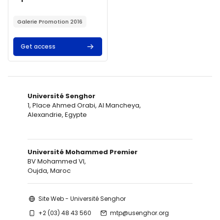
Résumé du cours :
Galerie Promotion 2016
Get access
Université Senghor
1, Place Ahmed Orabi, Al Mancheya,
Alexandrie, Egypte
Université Mohammed Premier
BV Mohammed VI,
Oujda, Maroc
Site Web - Université Senghor
+2 (03) 48 43 560
mtp@usenghor.org