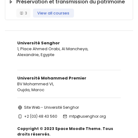
Préservation et transmission du patrimoine
3
View all courses
Université Senghor
1, Place Ahmed Orabi, Al Mancheya,
Alexandrie, Egypte
Université Mohammed Premier
BV Mohammed VI,
Oujda, Maroc
Site Web - Université Senghor
+2 (03) 48 43 560
mtp@usenghor.org
Copyright © 2023 Space Moodle Theme. Tous
droits réservés.