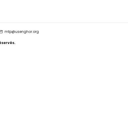
mtp@usenghor.org
éservés.