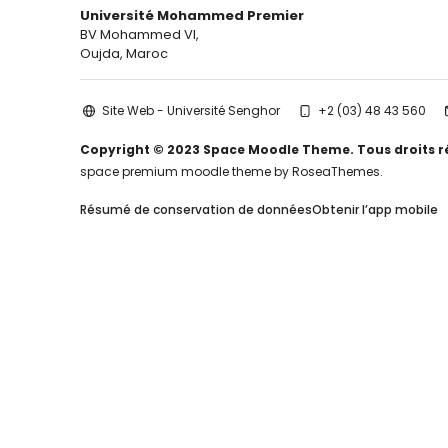
Université Mohammed Premier
BV Mohammed VI,
Oujda, Maroc
Site Web - Université Senghor
+2 (03) 48 43 560
Copyright © 2023 Space Moodle Theme. Tous droits r
space premium moodle theme by RoseaThemes.
Résumé de conservation de données
Obtenir l’app mobile