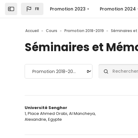
Skip to sidebar navigation menu
Skip to top bar navigation menu
Skip to page footer
Passer au contenu principal
Promotion 2023
Promotion 2024
FR
Ouvrir la barre latérale
Accueil
Cours
Promotion 2018-2019
Séminaires e
Séminaires et Mémo
Catégories de cours
Rechercher des c
Université Senghor
1, Place Ahmed Orabi, Al Mancheya,
Alexandrie, Egypte