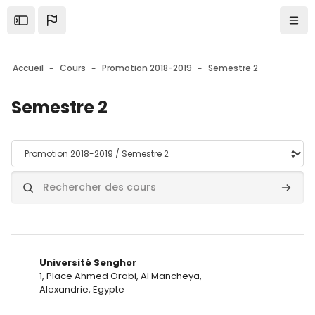
Skip to sidebar navigation menu
Skip to mobile navigation menu
Skip to top bar navigation menu
Skip to page footer
Passer au contenu principal
Ouvrir la barre latérale
Navi
Accueil
Cours
Promotion 2018-2019
Semestre 2
Semestre 2
Catégories de cours
Rechercher des cours
Recher
Université Senghor
1, Place Ahmed Orabi, Al Mancheya,
Alexandrie, Egypte