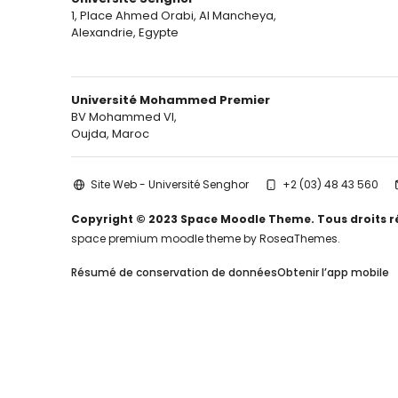
1, Place Ahmed Orabi, Al Mancheya,
Alexandrie, Egypte
Université Mohammed Premier
BV Mohammed VI,
Oujda, Maroc
Site Web - Université Senghor
+2 (03) 48 43 560
Copyright © 2023 Space Moodle Theme. Tous droits r
space premium moodle theme by RoseaThemes.
Résumé de conservation de données
Obtenir l’app mobile