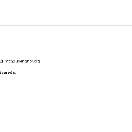
mtp@usenghor.org
éservés.